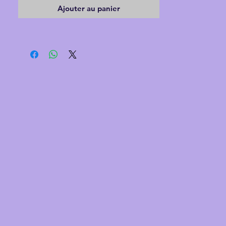
Ajouter au panier
cœur
Résolution d'écran : 1440 x 900
Ram : 8 Go 1333 MHz DDR3
Stockage : Disque SSD 500 Go
Graphismes : AMD Radeon HD 6490M
256 Mo
2 ports USB
Réseau Ethernet et Wifi
Webcam intégrée avec microphone intégré
Lecteur Optique DVD
2 hauts-parleurs intégrés
Poids d'environ 2,6 kg
Mac OS High Sierra
Garantie 6 mois