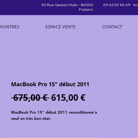
30 Rue Gaston Hulin - 86000
09 62 53 96 69 mo
Poitiers
MONTRES
ESPACE VENTE
CONTACT
MacBook Pro 15" début 2011
Prix
Prix
 675,00 € 
615,00 €
original
promotionn
MacBook Pro 15" début 2011 reconditionné à
neuf en très bon état.
Caractéristiques :
Processeur : Intel Core I7 (2 GHz), double