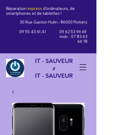
Réparation
express
d'ordinateurs, de
smartphones et de tablettes !
30 Rue Gaston Hulin - 86000 Poitiers
09 55 43 61 41
09 62 53 96 69
mob :
07 83 63
66 18
IT - SAUVEUR
x
IT - SAUVEUR