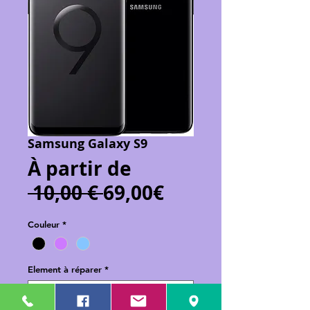
Samsung Galaxy S9
À partir de
Prix
Prix
 10,00 € 
69,00€
original
promotionnel
Couleur
*
Element à réparer
*