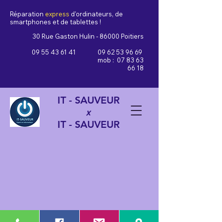
Réparation
express
d'ordinateurs, de
smartphones et de tablettes !
30 Rue Gaston Hulin - 86000 Poitiers
09 55 43 61 41
09 62 53 96 69
mob :
07 83 63
66 18
IT - SAUVEUR
x
IT - SAUVEUR