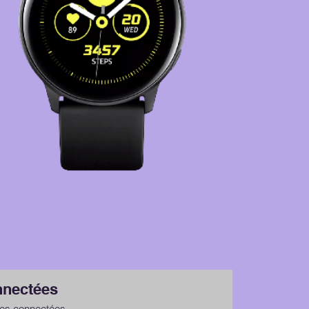
nnectées
res connectées