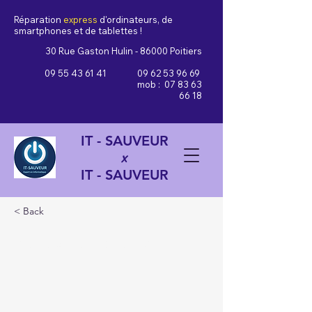
Réparation
express
d'ordinateurs, de
smartphones et de tablettes !
30 Rue Gaston Hulin - 86000 Poitiers
09 55 43 61 41
09 62 53 96 69
mob :
07 83 63
66 18
IT - SAUVEUR
x
IT - SAUVEUR
< Back
Pièces détachées
Iphone