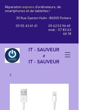
Réparation
express
d'ordinateurs, de
smartphones et de tablettes !
30 Rue Gaston Hulin - 86000 Poitiers
09 55 43 61 41
09 62 53 96 69
mob :
07 83 63
66 18
IT - SAUVEUR
x
IT - SAUVEUR