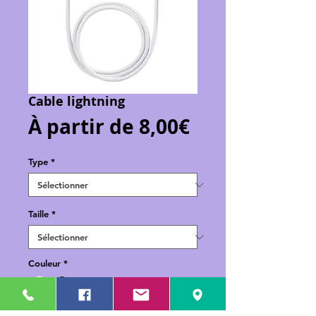
Cable lightning
Prix
À partir de
8,00€
promotionne
Type
*
Taille
*
Couleur
*