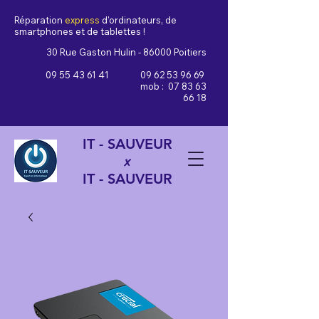
Réparation
express
d'ordinateurs, de
smartphones et de tablettes !
30 Rue Gaston Hulin - 86000 Poitiers
09 55 43 61 41
09 62 53 96 69
mob :
07 83 63
66 18
IT - SAUVEUR
x
IT - SAUVEUR