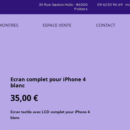
30 Rue Gaston Hulin - 86000
09 62 53 96 69 mo
Poitiers
MONTRES
ESPACE VENTE
CONTACT
Ecran complet pour iPhone 4
blanc
Prix
35,00 €
Ecran tactile avec LCD complet pour iPhone 4 
blanc