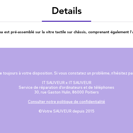
Details
 est pré-assemblé sur la vitre tactile sur châssis, comprenant également l'a
 toujours à votre disposition. Si vous constatez un problème, n’hésitez p
IT SAUVEUR x IT SAUVEUR
Service de réparation d'ordinateurs et de téléphones
30, rue Gaston Hulin, 86000 Poitiers
Consulter notre politique de confidentialité
©Votre SAUVEUR depuis 2015