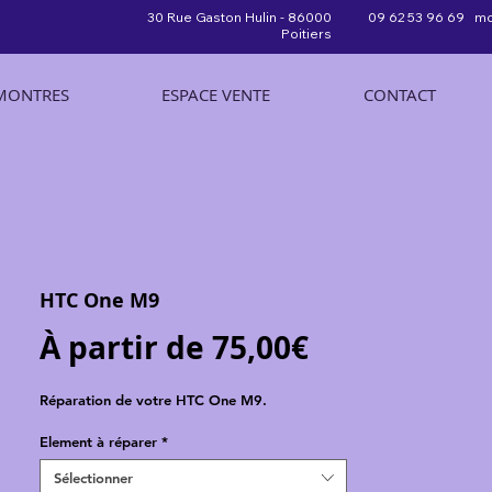
30 Rue Gaston Hulin - 86000
09 62 53 96 69 mo
Poitiers
MONTRES
ESPACE VENTE
CONTACT
HTC One M9
Prix
À partir de
75,00€
promotionn
Réparation de votre HTC One M9.
Element à réparer
*
Sélectionner