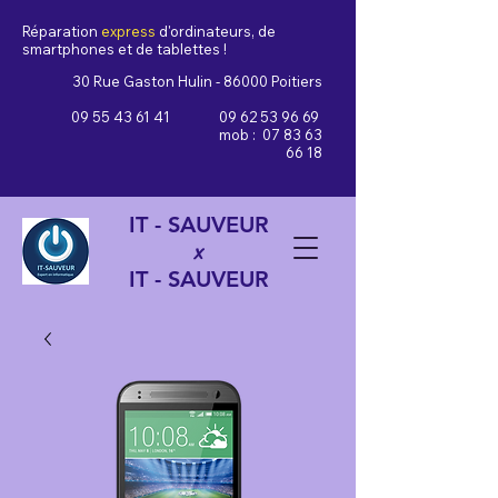
Réparation
express
d'ordinateurs, de
smartphones et de tablettes !
30 Rue Gaston Hulin - 86000 Poitiers
09 55 43 61 41
09 62 53 96 69
mob :
07 83 63
66 18
IT - SAUVEUR
x
IT - SAUVEUR