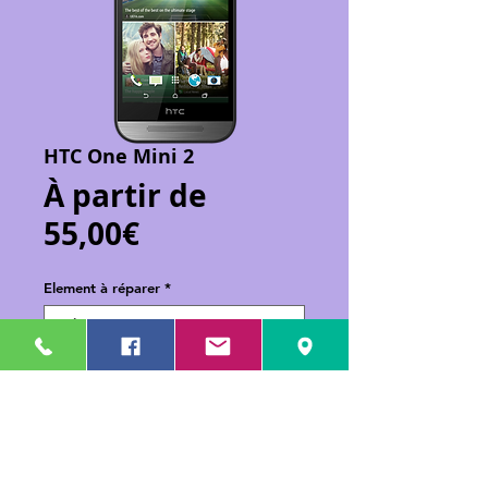
HTC One Mini 2
À partir de
Prix
55,00€
promotionnel
Element à réparer
*
Ajouter au panier
Réparation de votre HTC One Mini 2.