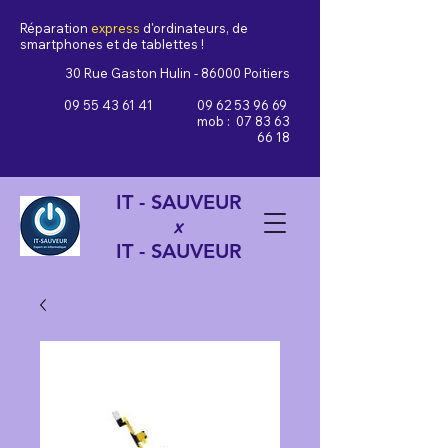
Réparation
express
d'ordinateurs, de
smartphones et de tablettes !
30 Rue Gaston Hulin - 86000 Poitiers
09 55 43 61 41
09 62 53 96 69
mob :
07 83 63
66 18
IT - SAUVEUR
x
IT - SAUVEUR