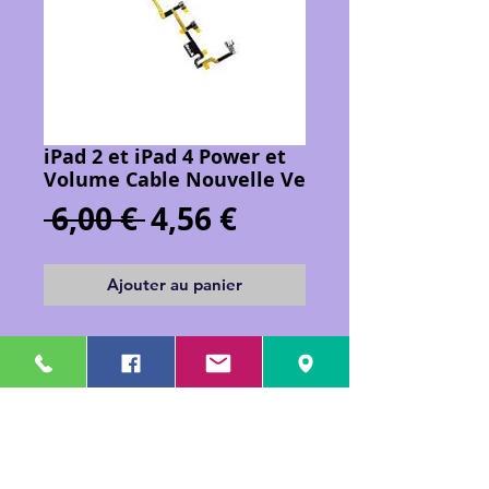
iPad 2 et iPad 4 Power et
Volume Cable Nouvelle Ve
Prix
Prix
 6,00 € 
4,56 €
original
promotionnel
Ajouter au panier
iPad 2 et iPad 4 Power et Volume Cable 
Nouvelle Version
Details