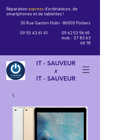
Réparation
express
d'ordinateurs, de
smartphones et de tablettes !
30 Rue Gaston Hulin - 86000 Poitiers
09 55 43 61 41
09 62 53 96 69
mob :
07 83 63
66 18
IT - SAUVEUR
x
IT - SAUVEUR