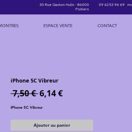
30 Rue Gaston Hulin - 86000
09 62 53 96 69 mo
Poitiers
MONTRES
ESPACE VENTE
CONTACT
iPhone 5C Vibreur
Prix
Prix
 7,50 € 
6,14 €
original
promotionnel
iPhone 5C Vibreur
Ajouter au panier