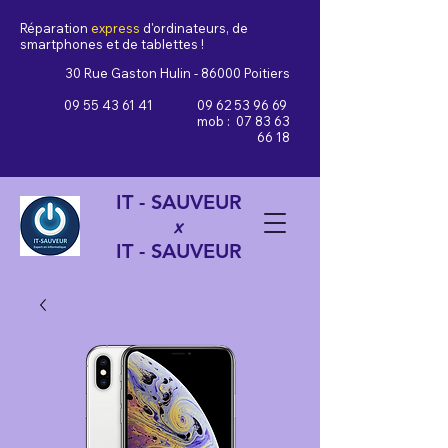
Réparation
express
d'ordinateurs, de
smartphones et de tablettes !
30 Rue Gaston Hulin - 86000 Poitiers
09 55 43 61 41
09 62 53 96 69
mob :
07 83 63
66 18
IT - SAUVEUR
x
IT - SAUVEUR