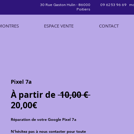
30 Rue Gaston Hulin - 86000
09 62 53 96 69 mo
Poitiers
MONTRES
ESPACE VENTE
CONTACT
Pixel 7a
Prix
À partir de
 10,00 € 
Prix
original
20,00€
promotionnel
Réparation de votre Google Pixel 7a
N'hésitez pas à nous contacter pour toute