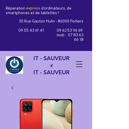
Réparation
express
d'ordinateurs, de
smartphones et de tablettes !
30 Rue Gaston Hulin - 86000 Poitiers
09 55 43 61 41
09 62 53 96 69
mob :
07 83 63
66 18
IT - SAUVEUR
x
IT - SAUVEUR