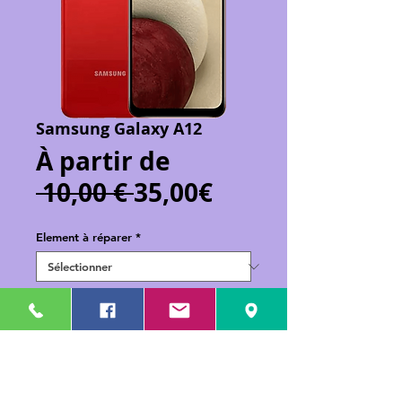
Samsung Galaxy A12
À partir de
Prix
Prix
 10,00 € 
35,00€
original
promotionnel
Element à réparer
*
Ajouter au panier
Réparation de votre Samsung Galaxy
A12 (A125)