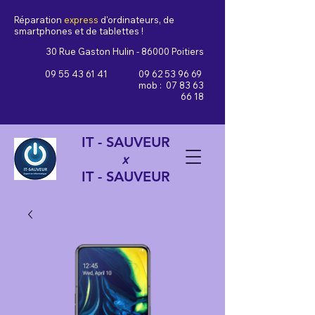
Réparation
express
d'ordinateurs, de
smartphones et de tablettes !
30 Rue Gaston Hulin - 86000 Poitiers
09 55 43 61 41
09 62 53 96 69
mob :
07 83 63
66 18
IT - SAUVEUR
x
IT - SAUVEUR