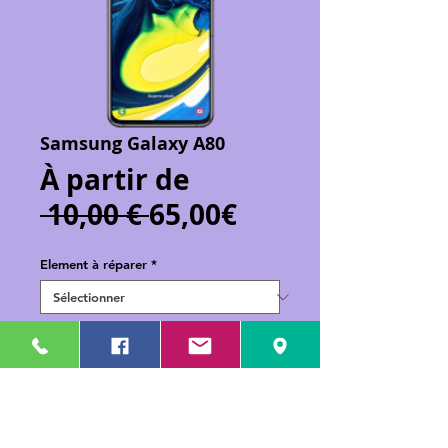
Samsung Galaxy A80
À partir de
Prix
Prix
 10,00 € 
65,00€
original
promotionnel
Element à réparer
*
Ajouter au panier
Réparation de votre Samsung Galaxy
A80 (A805F)