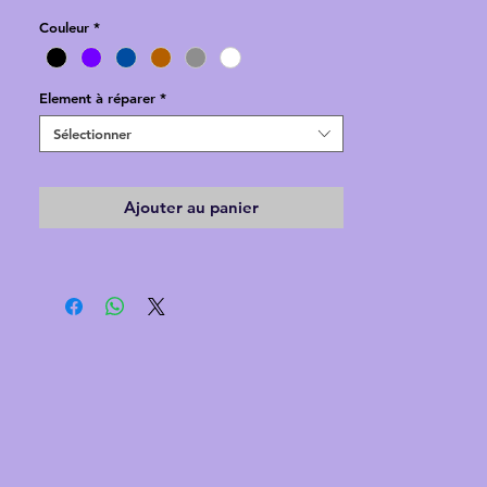
Pour toute réparation non listée, n'hésitez pas
Couleur
*
à nous contacter !
Element à réparer
*
Sélectionner
Ajouter au panier