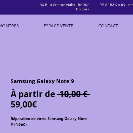
30 Rue Gaston Hulin - 86000
09 62 53 96 69 mo
Poitiers
MONTRES
ESPACE VENTE
CONTACT
Samsung Galaxy Note 9
Prix
À partir de
 10,00 € 
Prix
original
59,00€
promotionnel
Réparation de votre Samsung Galaxy Note
9 (N960)