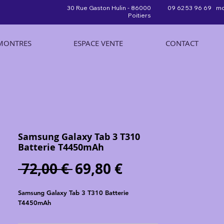
30 Rue Gaston Hulin - 86000
09 62 53 96 69 mo
Poitiers
MONTRES
ESPACE VENTE
CONTACT
Samsung Galaxy Tab 3 T310
Batterie T4450mAh
Prix
Prix
 72,00 € 
69,80 €
original
promotionnel
Samsung Galaxy Tab 3 T310 Batterie 
T4450mAh