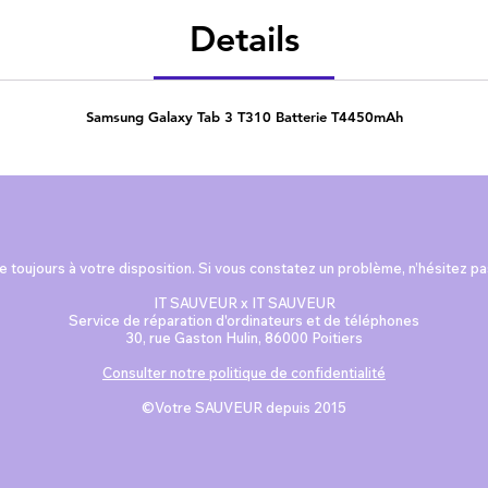
Details
Samsung Galaxy Tab 3 T310 Batterie T4450mAh
 toujours à votre disposition. Si vous constatez un problème, n’hésitez p
IT SAUVEUR x IT SAUVEUR
Service de réparation d'ordinateurs et de téléphones
30, rue Gaston Hulin, 86000 Poitiers
Consulter notre politique de confidentialité
©Votre SAUVEUR depuis 2015