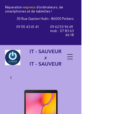
Réparation
express
d'ordinateurs, de
smartphones et de tablettes !
30 Rue Gaston Hulin - 86000 Poitiers
09 55 43 61 41
09 62 53 96 69
mob :
07 83 63
66 18
IT - SAUVEUR
x
IT - SAUVEUR