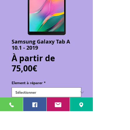
Samsung Galaxy Tab A
10.1 - 2019
À partir de
Prix
75,00€
promotionnel
Element à réparer
*
Ajouter au panier
Réparation de votre Samsung Galaxy