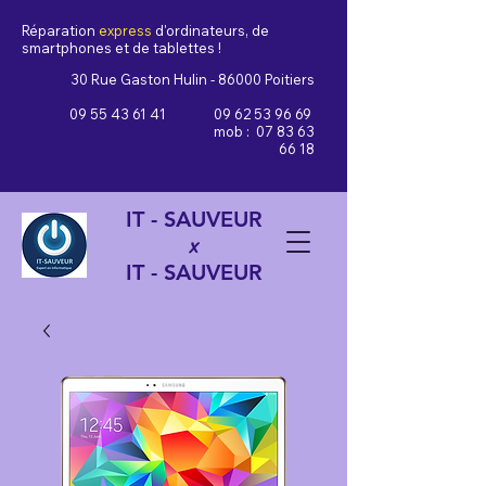
Réparation
express
d'ordinateurs, de
smartphones et de tablettes !
30 Rue Gaston Hulin - 86000 Poitiers
09 55 43 61 41
09 62 53 96 69
mob :
07 83 63
66 18
IT - SAUVEUR
x
IT - SAUVEUR