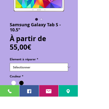
Samsung Galaxy Tab S -
10.5"
À partir de
Prix
55,00€
promotionnel
Element à réparer
*
Couleur
*
Ajouter au panier