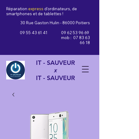
Réparation
express
d'ordinateurs, de
smartphones et de tablettes !
30 Rue Gaston Hulin - 86000 Poitiers
09 55 43 61 41
09 62 53 96 69
mob :
07 83 63
66 18
IT - SAUVEUR
x
IT - SAUVEUR