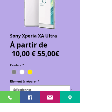
Sony Xperia XA Ultra
À partir de
Prix
Prix
 10,00 € 
55,00€
original
promotionnel
Couleur
*
Element à réparer
*
Ajouter au panier