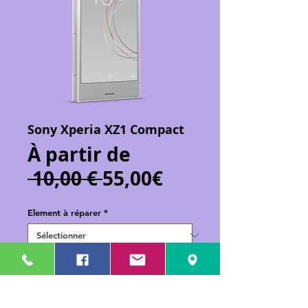
Sony Xperia XZ1 Compact
À partir de
Prix
Prix
 10,00 € 
55,00€
original
promotionnel
Element à réparer
*
Ajouter au panier