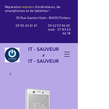
Réparation
express
d'ordinateurs, de
smartphones et de tablettes !
30 Rue Gaston Hulin - 86000 Poitiers
09 55 43 61 41
09 62 53 96 69
mob :
07 83 63
66 18
IT - SAUVEUR
x
IT - SAUVEUR