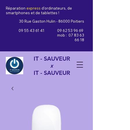
Réparation
express
d'ordinateurs, de
smartphones et de tablettes !
30 Rue Gaston Hulin - 86000 Poitiers
09 55 43 61 41
09 62 53 96 69
mob :
07 83 63
66 18
IT - SAUVEUR
x
IT - SAUVEUR