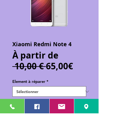
Xiaomi Redmi Note 4
À partir de
Prix
Prix
 10,00 € 
65,00€
original
promotionnel
Element à réparer
*
Ajouter au panier
Réparation de votre Xiaomi Redmi Note
4.