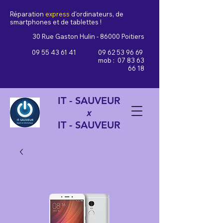
Réparation
express
d'ordinateurs, de
smartphones et de tablettes !
30 Rue Gaston Hulin - 86000 Poitiers
09 55 43 61 41
09 62 53 96 69
mob :
07 83 63
66 18
IT - SAUVEUR
x
IT - SAUVEUR