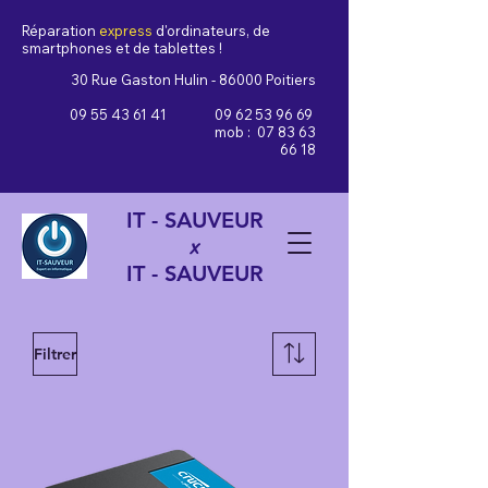
Réparation
express
d'ordinateurs, de
smartphones et de tablettes !
30 Rue Gaston Hulin - 86000 Poitiers
09 55 43 61 41
09 62 53 96 69
mob :
07 83 63
66 18
IT - SAUVEUR
x
IT - SAUVEUR
Filtrer